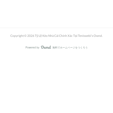
Copyright ©
2026
Tỷ Lệ Kèo Nhà Cái Chính Xác Tại Teniswebi's Ownd
.
Powered by
無料でホームページをつくろう
AmebaOwnd